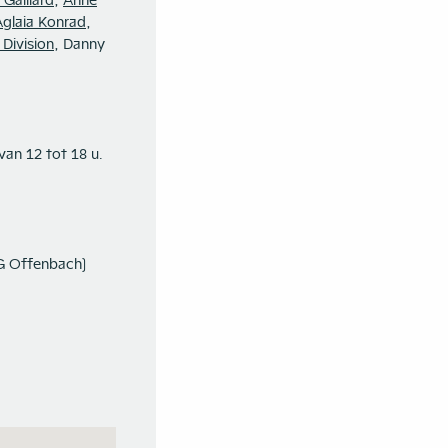
 Gaillard
,
Anne
Aglaia Konrad
,
Division
, Danny
 van 12 tot 18 u.
fG Offenbach)