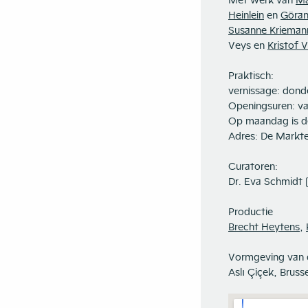
Met werk van
Ma
Heinlein
en
Göran
Susanne Krieman
Veys en
Kristof 
Praktisch:
vernissage: dond
Openingsuren: van 
Op maandag is de
Adres: De Markt
Curatoren:
Dr. Eva Schmidt 
Productie
Brecht Heytens
,
Vormgeving van d
Aslı Çiçek, Brusse