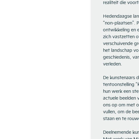
realiteit die voo
Hedendaagse lan
“non-plaatsen”. P
ontwikkeling en e
zich vastzetten o
verschuivende gre
het landschap vo
geschiedenis, va
verleden.
De kunstenaars d
tentoonstelling 
hun werk een ste
actuele beelden 
ons op om met on
vullen, om de bee
staan en te rou
Deelnemende kun