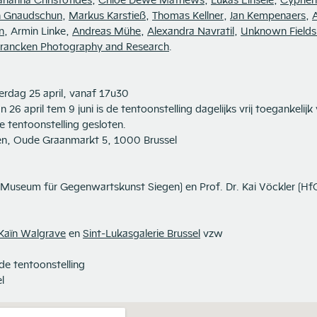
rianna Christofides
,
Chloe Dewe Mathews
,
Lukas Einsele
,
Cyprien
 Gnaudschun
,
Markus Karstieß
,
Thomas Kellner
,
Jan Kempenaers
,
n
, Armin Linke,
Andreas Mühe
,
Alexandra Navratil
,
Unknown Fields 
Vrancken Photography and Research
.
erdag 25 april, vanaf 17u30
26 april tem 9 juni is de tentoonstelling dagelijks vrij toegankelijk
 tentoonstelling gesloten.
en, Oude Graanmarkt 5, 1000 Brussel
(Museum für Gegenwartskunst Siegen) en Prof. Dr. Kai Vöckler (H
Kaïn Walgrave
en
Sint-Lukasgalerie Brussel
vzw
e tentoonstelling
l