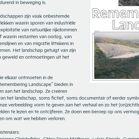
rtdurend in beweging is.
dschappen zijn vaak onbestemde
lekken waarin sporen van industriële
xploitatie van natuurlijke rijkdommen
f waarin restanten van oorlog, van
nslijnen en van migratie littekens in
rmen. Het landschap getuigt van zijn
n geweld en ontmoetingen uit het
ie elkaar ontmoeten in de
“Remembering Landscape” bieden in
m aan het landschap. Ze creëren
van het landschap, soms fictief, soms documentair of eerder symbo
ze verbeelding vorm te geven aan het verhaal en zo het (on)zichtba
lden te lezen en te ontcijferen. Ze doen een beroep op ons vermog
wen om wat we hebben verloren.
stenaars: