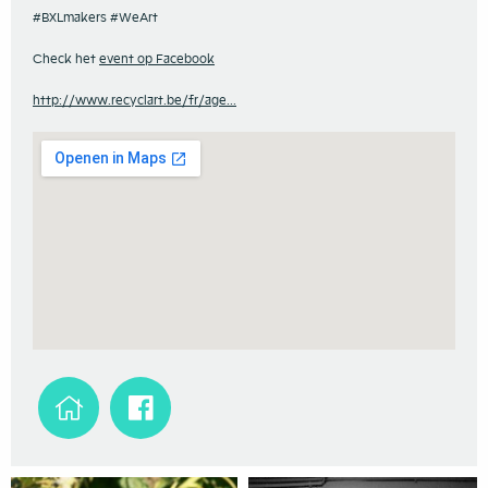
#BXLmakers #WeArt
Check het
event op Facebook
http://www.recyclart.be/fr/age...